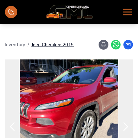
Inicio
Inventory
/
Jeep
Cherokee
2015
Inventario
Financiamiento
Evaluar su vehículo
Mecánica
Contáctenos