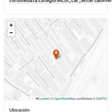
chromedata.categories.in_car_entertainme
+
−
Leaflet
|
©
OpenStreetMap
contributors ©
CARTO
Ubicación