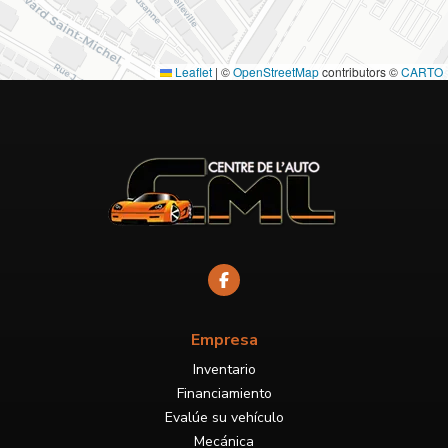
Leaflet
|
©
OpenStreetMap
contributors ©
CARTO
Empresa
Inventario
Financiamiento
Evalúe su vehículo
Mecánica