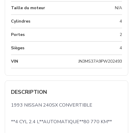
Taille du moteur
N/A
Cylindres
4
Portes
2
Sièges
4
VIN
JN3MS37A9PW202493
DESCRIPTION
1993 NISSAN 240SX CONVERTIBLE

**4 CYL 2.4 L**AUTOMATIQUE**80 770 KM**
