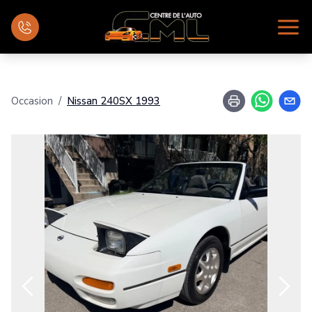
Accueil
Occasion
/
Nissan
240SX
1993
Inventaire
Financement
Évaluez votre véhicule
Mécanique
Nous joindre