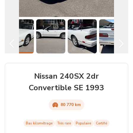
Français
Location
Nissan 240SX 2dr
Convertible SE 1993
80 770 km
Bas kilométrage
Très rare
Populaire
Certifié