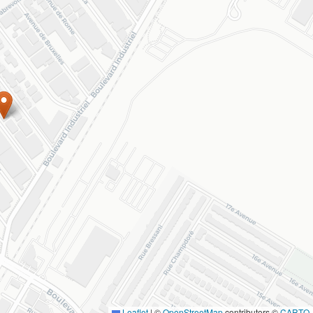
Leaflet
|
©
OpenStreetMap
contributors ©
CARTO