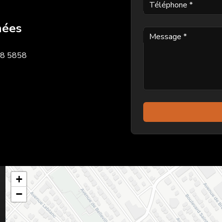
Téléphone
*
nées
Message
*
28 5858
+
−