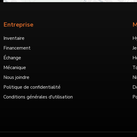
Entreprise
M
Inventaire
H
Financement
J
Échange
H
Mécanique
T
Nous joindre
Ni
Politique de confidentialité
D
Conditions générales d'utilisation
Po