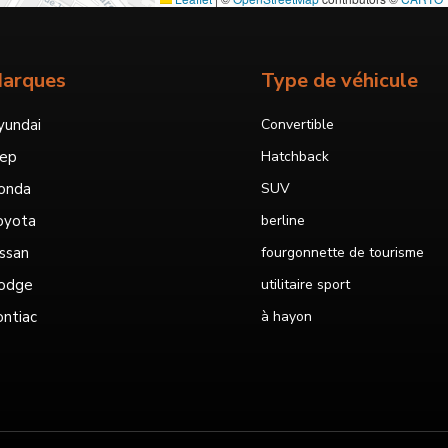
arques
Type de véhicule
yundai
Convertible
eep
Hatchback
onda
SUV
oyota
berline
ssan
fourgonnette de tourisme
odge
utilitaire sport
ntiac
à hayon