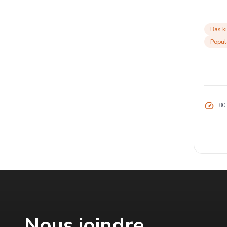
Bas k
Popul
80
Nous joindre