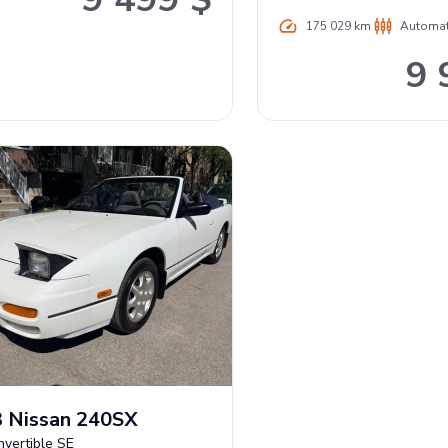
175 029 km
Automa
9 
3
Nissan
240SX
nvertible SE