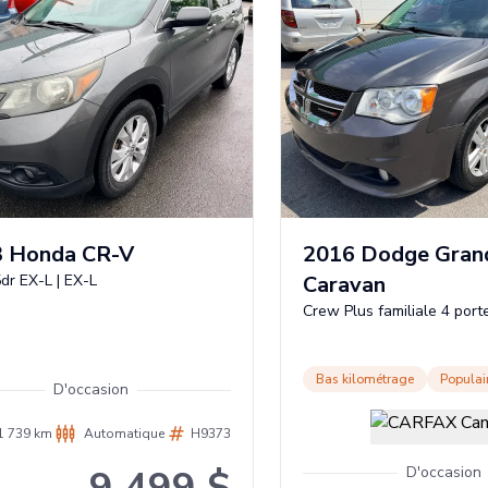
3
Honda
CR-V
2016
Dodge
Gran
dr EX-L
|
EX-L
Caravan
Crew Plus familiale 4 port
Bas kilométrage
Populai
D'occasion
1 739 km
Automatique
H9373
9 499 $
D'occasion