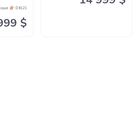
tique
D4121
999 $