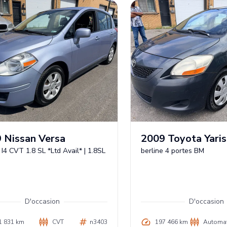
9
Nissan
Versa
2009
Toyota
Yaris
 I4 CVT 1.8 SL *Ltd Avail*
|
1.8SL
berline 4 portes BM
D'occasion
D'occasion
1 831 km
CVT
n3403
197 466 km
Automa