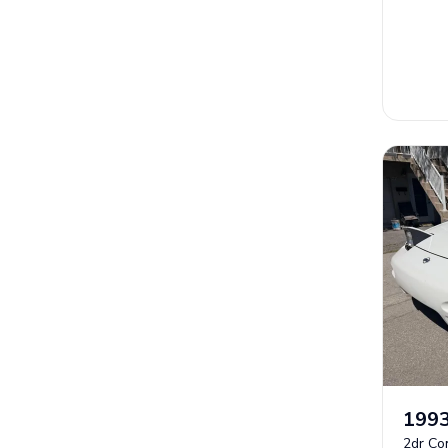
199
2dr Co