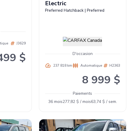
Electric
Preferred Hatchback
|
Preferred
tique
J3629
499 $
D'occasion
237 818 km
Automatique
H2363
8 999 $
Paiements
36
mois
277,82 $
/
mois
63,74 $
/
sem.