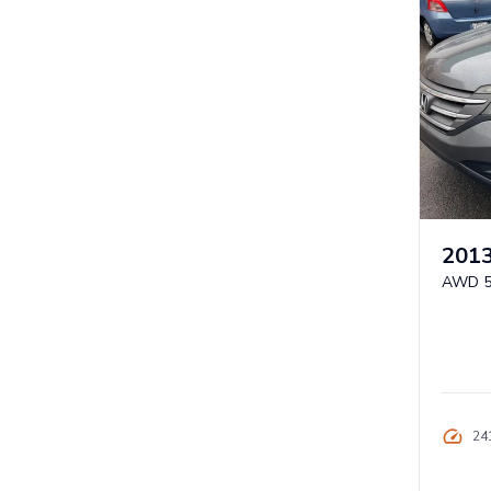
201
AWD 5
24