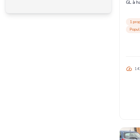
GL à h
Propulsion arrière
1 prop
Popul
14