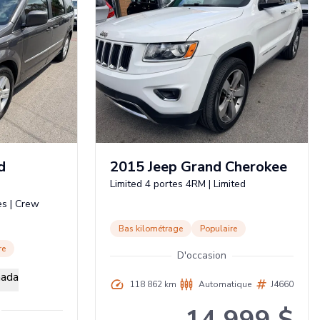
d
2015
Jeep
Grand Cherokee
Limited 4 portes 4RM
|
Limited
es
|
Crew
Bas kilométrage
Populaire
re
D'occasion
118 862 km
Automatique
J4660
14 999 $