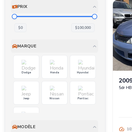
PRIX
$
0
$
100,000
MARQUE
Dodge
Honda
Hyundai
200
5dr HB
Jeep
Nissan
Pontiac
Toyota
MODÈLE
10