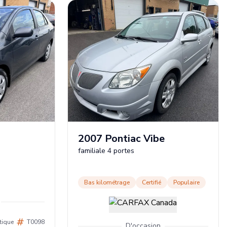
2007
Pontiac
Vibe
familiale 4 portes
Bas kilométrage
Certifié
Populaire
tique
T0098
D'occasion