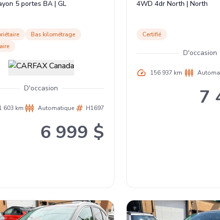
ayon 5 portes BA
|
GL
4WD 4dr North
|
North
riétaire
Bas kilométrage
Certifié
aire
D'occasion
156 937 km
Automa
D'occasion
7 
1 603 km
Automatique
H1697
6 999 $