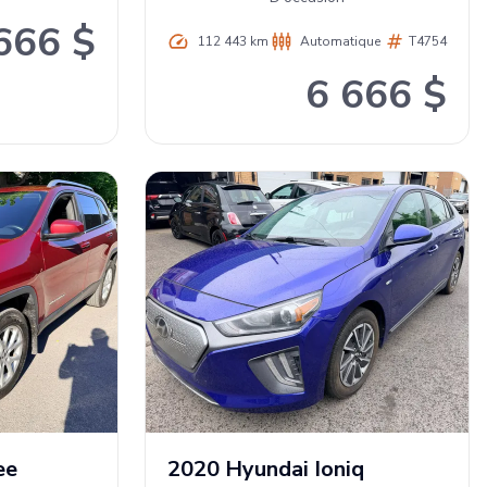
666 $
112 443 km
Automatique
T4754
6 666 $
ee
2020
Hyundai
Ioniq